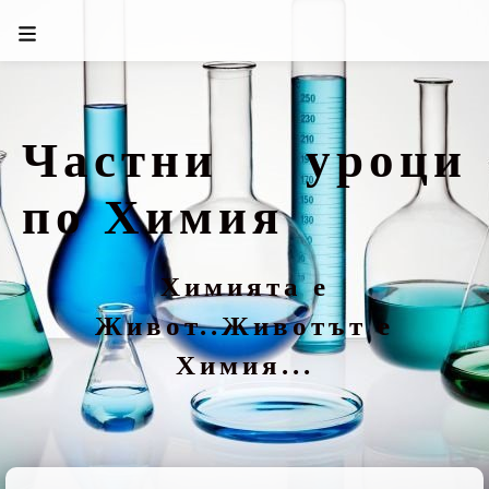
Частни уроци
по Химия
Химията е
Живот..Животът е
Химия...